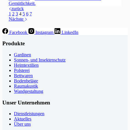
Gemütlichkeit.
zurück
1
2
3
4
5
6
7
Nächste
Facebook
Instagram
LinkedIn
Produkte
Gardinen
Sonnen- und Insektenschutz
Heimtextilien
Polsterei
Bettwaren
Bodenbeläge
Raumakustik
Wandgestaltung
Unser Unternehmen
Dienstleistungen
Aktuelles
Über uns