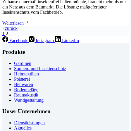
Zuhause dauerhaft insektenfrei halten möchte, braucht mehr als nur
ein Netz aus dem Baumarkt. Die Lösung: maßgefertigter
Insektenschutz vom Fachbetrieb.
Warum
Weiterlesen
Insektenschutz
zurück
Profisache
1
2
ist
Facebook
Instagram
LinkedIn
Produkte
Gardinen
Sonnen- und Insektenschutz
Heimtextilien
Polsterei
Bettwaren
Bodenbeläge
Raumakustik
Wandgestaltung
Unser Unternehmen
Dienstleistungen
Aktuelles