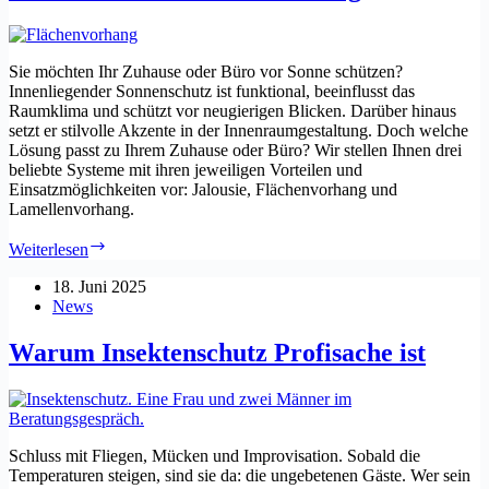
Sie möchten Ihr Zuhause oder Büro vor Sonne schützen?
Innenliegender Sonnenschutz ist funktional, beeinflusst das
Raumklima und schützt vor neugierigen Blicken. Darüber hinaus
setzt er stilvolle Akzente in der Innenraumgestaltung. Doch welche
Lösung passt zu Ihrem Zuhause oder Büro? Wir stellen Ihnen drei
beliebte Systeme mit ihren jeweiligen Vorteilen und
Einsatzmöglichkeiten vor: Jalousie, Flächenvorhang und
Lamellenvorhang.
Licht,
Weiterlesen
Stil
und
18. Juni 2025
Komfort
News
mit
Jalousie,
Warum Insektenschutz Profisache ist
Flächen-
und
Lamellenvorhang
Schluss mit Fliegen, Mücken und Improvisation. Sobald die
Temperaturen steigen, sind sie da: die ungebetenen Gäste. Wer sein