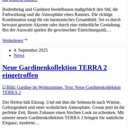
Bodenbelag und Gardinen beeinflussen maßgeblich den Stil, die
Farbwirkung und die Atmosphäre eines Raumes. Die richtige
Kombination sorgt für ein harmonisches Gesamtbild. Sei es durch
bewusst gesetzte Akzente oder durch eine einheitliche Gestaltung.
Bei der Auswahl spielen Ihr gewünschter Einrichtungsstil,…
Bodenbelag
Weiterlesen
und
Gardinen:
4. September 2025
So
News
schaffen
Sie
Neue Gardinenkollektion TERRA 2
eine
eingetroffen
stimmige
Raumwirkung
Der Herbst hält Einzug. Und mit ihm die Sehnsucht nach Wärme,
Geborgenheit und einer wohnlichen Atmosphäre. Genau jetzt ist die
perfekte Zeit, Ihrem Zuhause einen frischen Look zu schenken. Mit
unserer neuen Gardinenkollektion TERRA 2 bringen Sie natürliche
Eleganz, moderne…