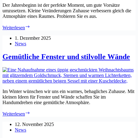
Der Jahresbeginn ist der perfekte Moment, um gute Vorsätze
umzusetzen. Kleine Veränderungen Zuhause verbessern gleich die
Atmosphäre eines Raumes. Probieren Sie es aus.
Neues
Weiterlesen
Jahr.
Neue
1. Dezember 2025
Wohnideen.
News
Neue
Gemütlichkeit.
Gemütliche Fenster und stilvolle Wände
Im Winter wünschen wir uns ein warmes, behagliches Zuhause. Mit
kleinen Ideen für Fenster und Wände schaffen Sie im
Handumdrehen eine gemütliche Atmosphäre.
Gemütliche
Weiterlesen
Fenster
und
12. November 2025
stilvolle
News
Wände