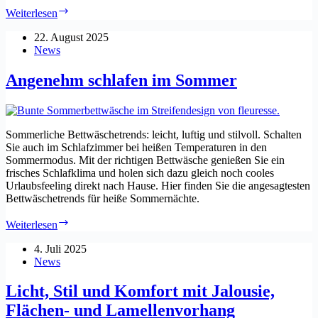
Neue
Weiterlesen
Gardinenkollektion
TERRA
22. August 2025
2
News
eingetroffen
Angenehm schlafen im Sommer
Sommerliche Bettwäschetrends: leicht, luftig und stilvoll. Schalten
Sie auch im Schlafzimmer bei heißen Temperaturen in den
Sommermodus. Mit der richtigen Bettwäsche genießen Sie ein
frisches Schlafklima und holen sich dazu gleich noch cooles
Urlaubsfeeling direkt nach Hause. Hier finden Sie die angesagtesten
Bettwäschetrends für heiße Sommernächte.
Angenehm
Weiterlesen
schlafen
im
4. Juli 2025
Sommer
News
Licht, Stil und Komfort mit Jalousie,
Flächen- und Lamellenvorhang